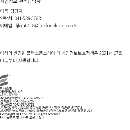
개인정보 관리담당자
이름 :
담당자
연락처 :
041-588-5788
이메일 :
djkim0418@flexformkorea.co.kr
이상의 변경된 플랙스폼코리아 의 개인정보보호정책은 2021년 07월
01일부터 시행합니다.
회사소개
개인정보처리방침
대표 : 박찬환
사업자등록번호 : 312-86-69681
전화번호 : 041-588-5788
팩스번호 : 041-587-5788
본사·제1공장 : 31038 충청남도 천안시 서북구 직산읍 송기길 5
제2공장·R&D센터 : 31047 충청남도 천안시 서북구 성거읍 봉주로 275
Copyright © EcoFlex. All rights reserved.
FFK 유튜브 링크
FFK 블로그 링크