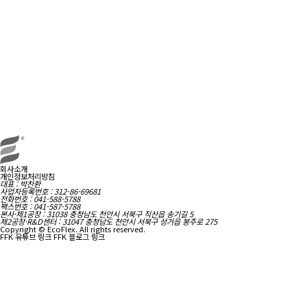
회사소개
개인정보처리방침
대표 : 박찬환
사업자등록번호 : 312-86-69681
전화번호 : 041-588-5788
팩스번호 : 041-587-5788
본사·제1공장 : 31038 충청남도 천안시 서북구 직산읍 송기길 5
제2공장·R&D센터 : 31047 충청남도 천안시 서북구 성거읍 봉주로 275
Copyright © EcoFlex. All rights reserved.
FFK 유튜브 링크
FFK 블로그 링크