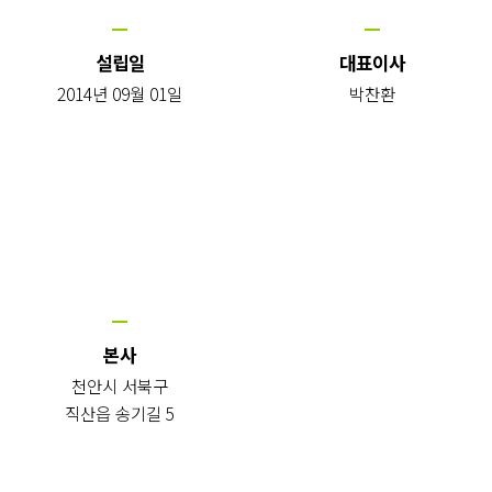
설립일
대표이사
2014년 09월 01일
박찬환
본사
천안시 서북구
직산읍 송기길 5