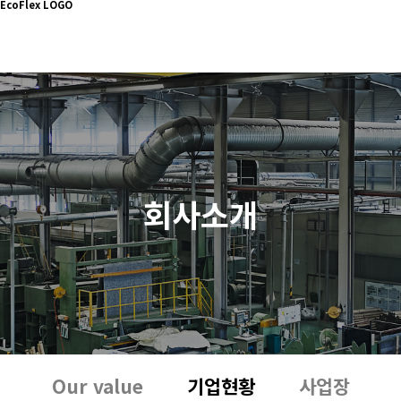
EcoFlex LOGO
회사소개
Our value
기업현황
사업장